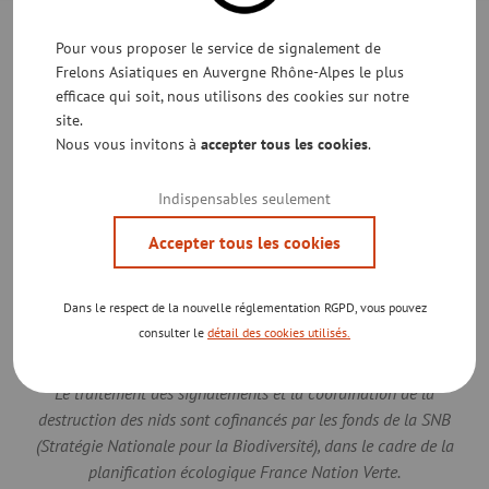
Pour vous proposer le service de signalement de
Frelons Asiatiques en Auvergne Rhône-Alpes le plus
efficace qui soit, nous utilisons des cookies sur notre
site.
Nous vous invitons à
accepter tous les cookies
.
Cet outil de gestion a été mis en place grâce au financement
de la Région AURA.
Indispensables seulement
Elle ne finance pas la destruction des nids de frelons
asiatiques.
Accepter tous les cookies
Dans le respect de la nouvelle réglementation RGPD, vous pouvez
consulter le
détail des cookies utilisés.
Le traitement des signalements et la coordination de la
destruction des nids sont cofinancés par les fonds de la SNB
(Stratégie Nationale pour la Biodiversité), dans le cadre de la
planification écologique France Nation Verte.